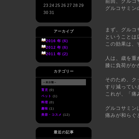
前回、グルコ
23
24
25
26
27
28
29
グルコサミン
30
31
まず、グルコ
アーカイブ
ということは
2016 年 (6)
この効果は、
2012 年 (6)
2011 年 (2)
人は、歳を重
膝に負荷がか
カテゴリー
そのため、ク
～未分類～
すり減ってい
育児
(0)
これが、「痛
ペット
(1)
料理
(0)
グルコサミン
趣味
(1)
痛みが和らぐ
美容・コスメ
(12)
最近の記事