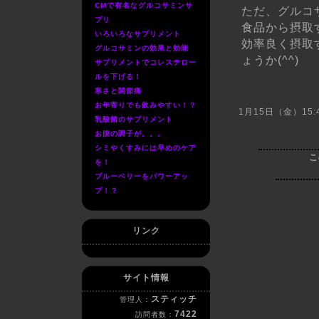
CMで有名なグルコサミンサ
ただ、グルコ
プリ
食品から摂取
いろいろなサプリメント
効率良く摂取
グルコサミンの効果と効能
ょうか(^^)
サプリメントでコレステロー
ルを下げる！
寒さと関節痛
お年寄りでも飲みやすい！？
1月15日（金）15:4
乳酸菌のサプリメント
お腹の調子が。。。
シミやくすみには早めのケア
こ
を！
ブルーベリーをパワーアッ
プ！？
リンク
サイト情報
スティッチ
管理人：
7422
訪問者数：